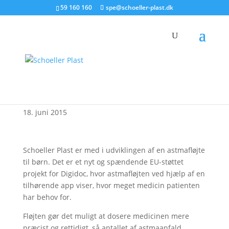
59 160 160
spe@schoeller-plast.dk
Fløjte og app holder
astmaen under kontrol
18. juni 2015
Schoeller Plast er med i udviklingen af en astmafløjte
til børn. Det er et nyt og spændende EU-støttet
projekt for Digidoc, hvor astmafløjten ved hjælp af en
tilhørende app viser, hvor meget medicin patienten
har behov for.
Fløjten gør det muligt at dosere medicinen mere
præcist og rettidigt, så antallet af astmaanfald