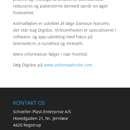
reduceres og patienterne dermed opnår en øget
livskvalitet.
Astmafløjten er udviklet af læge Damoun Nassehi,
der står bag Digidoc. Virksomheden er specialiseret i
software- og app-udvikling med fokus på
telemedicin, e-sundhed og mHealth.
Mere information følger i nær fremtid.
Følg Digidoc på
www.asthmawhistle.com.
KONTAKT OS
Schoeller-Plast-Enterprise A/S
Hovedgaden 21, Nr. Jernløse
4420 Regstrup