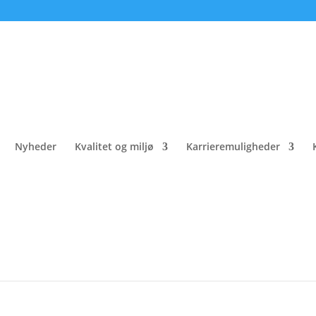
fald i den cirkulære økonomi
Nyheder
Kvalitet og miljø
Karrieremuligheder