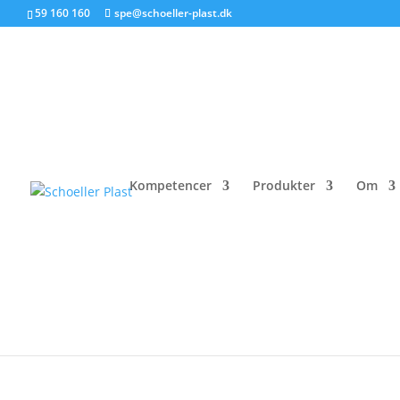
59 160 160
spe@schoeller-plast.dk
Konference om plastaf
Kompetencer
Produkter
Om
15. december 2016