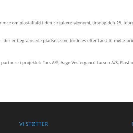
rence om plastaffald i den cirkulære økonomi, tirsdag den 28. febru
– der er begrænsede pladser, som fordeles efter først-til-mølle-pri
artnere i projektet: Fors A/S, Aage Vestergaard Larsen A/S, Plasti
VI STØTTER