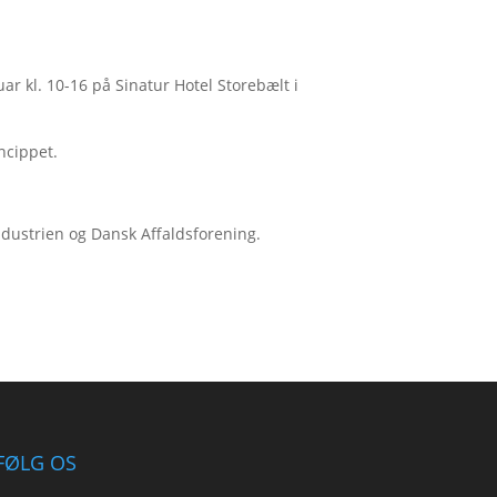
ar kl. 10-16 på Sinatur Hotel Storebælt i
ncippet.
ndustrien og Dansk Affaldsforening.
FØLG OS