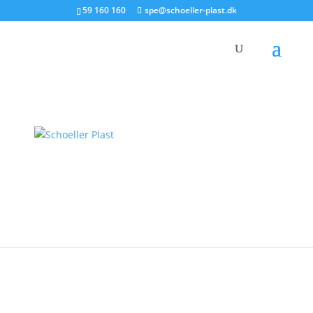
59 160 160
spe@schoeller-plast.dk
Tilbage til oversigt
Shop Woocommerce
Batterikasse 3-200 6V
Batterikasse til 6 voltsbatterier
Længde: 268 mm
Brede: 88 mm
Læs mere om batterikasser her
Kategori
Batterikasser