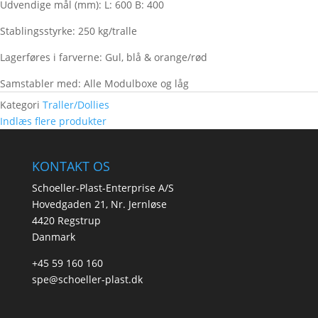
Udvendige mål (mm): L: 600 B: 400
Stablingsstyrke: 250 kg/tralle
Lagerføres i farverne: Gul, blå & orange/rød
Samstabler med: Alle Modulboxe og låg
Kategori
Traller/Dollies
Indlæs flere produkter
KONTAKT OS
Schoeller-Plast-Enterprise A/S
Hovedgaden 21, Nr. Jernløse
4420 Regstrup
Danmark
+45 59 160 160
spe@schoeller-plast.dk