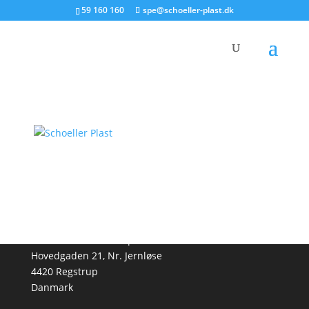
59 160 160
spe@schoeller-plast.dk
Tilbage til oversigt
Foldecontainer (FLC)
Store foldbare containere Schoeller Allibert
Læs mere
Kategori
Foldecontainer (FLC)
Indlæs flere produkter
KONTAKT OS
Schoeller-Plast-Enterprise A/S
Hovedgaden 21, Nr. Jernløse
4420 Regstrup
Danmark