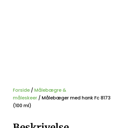
Forside
/
Målebægre &
måleskeer
/ Målebæger med hank Fc 8173
(100 ml)
Beskrivelse