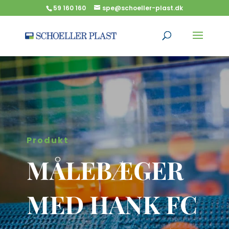
59 160 160
spe@schoeller-plast.dk
Produkt
MÅLEBÆGER
MED HANK FC