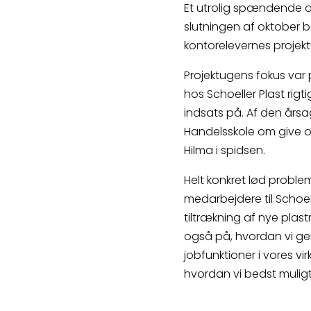
Et utrolig spændende og
slutningen af oktober 
kontorelevernes projek
Projektugens fokus var 
hos Schoeller Plast rig
indsats på. Af den årsa
Handelsskole om give os
Hilma i spidsen.
Helt konkret lød problem
medarbejdere til Schoel
tiltrækning af nye plas
også på, hvordan vi gene
jobfunktioner i vores vi
hvordan vi bedst mulig