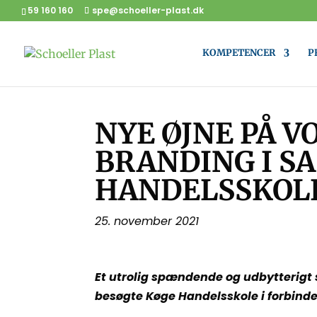
59 160 160
spe@schoeller-plast.dk
KOMPETENCER
P
NYE ØJNE PÅ 
BRANDING I S
HANDELSSKOL
25. november 2021
Et utrolig spændende og udbytterigt s
besøgte Køge Handelsskole i forbind