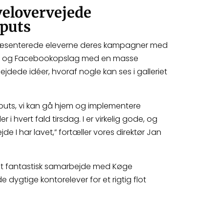
velovervejede
puts
æsenterede eleverne deres kampagner med
m- og Facebookopslag med en masse
dede idéer, hvoraf nogle kan ses i galleriet
inputs, vi kan gå hjem og implementere
 i hvert fald tirsdag. I er virkelig gode, og
jde I har lavet,” fortæller vores direktør Jan
 et fantastisk samarbejde med Køge
e dygtige kontorelever for et rigtig flot