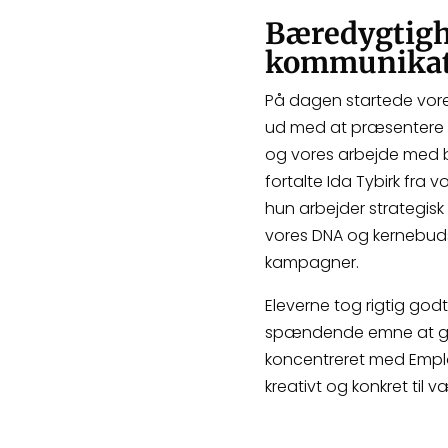
Bæredygtigh
kommunikat
På dagen startede vore
ud med at præsentere e
og vores arbejde med 
fortalte Ida Tybirk fra
hun arbejder strategis
vores DNA og kernebudsk
kampagner.
Eleverne tog rigtig god
spændende emne at give
koncentreret med Emplo
kreativt og konkret til v