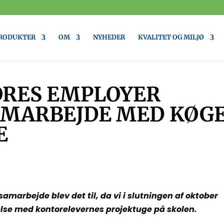
RODUKTER
OM
NYHEDER
KVALITET OG MILJØ
VORES EMPLOYER
AMARBEJDE MED KØG
E
amarbejde blev det til, da vi i slutningen af oktober
else med kontorelevernes projektuge på skolen.