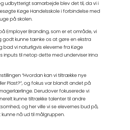
 udbytterigt samarbejde blev det til, da vi i
besøgte Køge Handelsskole i forbindelse med
tuge på skolen.
på Employer Branding, som er et område, vi
tig godt kunne tænke os at gøre en ekstra
g bad vi naturligvis eleverne fra Køge
 inputs til netop dette med underviser Irina
stillingen ”Hvordan kan vi tiltrække nye
ler Plast?”, og fokus var blandt andet på
tmagerlærlinge. Derudover fokuserede vi
relt kunne tiltrække talenter til andre
rksomhed, og her ville vi se elevernes bud på,
t kunne nå ud til målgruppen.