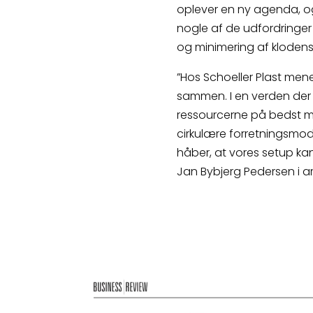
oplever en ny agenda, o
nogle af de udfordringer f
og minimering af klodens
”Hos Schoeller Plast mener
sammen. I en verden der e
ressourcerne på bedst mulig
cirkulære forretningsmod
håber, at vores setup kan
Jan Bybjerg Pedersen i art