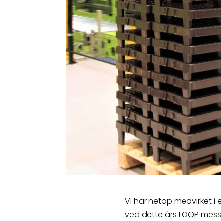
Vi har netop medvirket i e
ved dette års LOOP messe