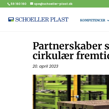
59 160 160
spe@schoeller-plast.dk
KOMPETENCER
Partnerskaber sk
cirkulær fremti
20. april 2023