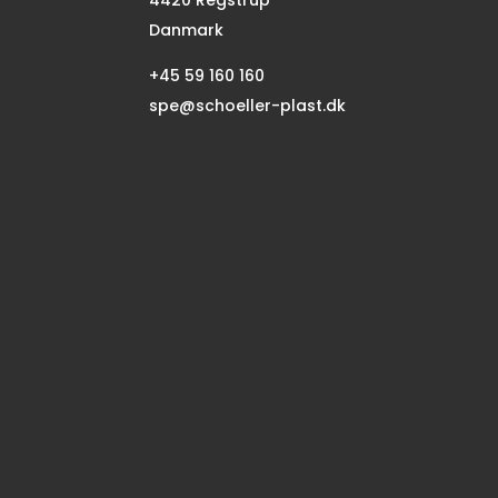
4420 Regstrup
Danmark
+45 59 160 160
spe@schoeller-plast.dk