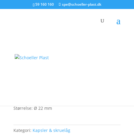
59 160 160
spe@schoeller-plast.dk
Produkt
Skruelåg Fc 1022
Forside
/
Kapsler & skruelåg
/ Skruelåg Fc 1022
Beskrivelse
Skruelåg
Størrelse: Ø 22 mm
Kategori:
Kapsler & skruelåg