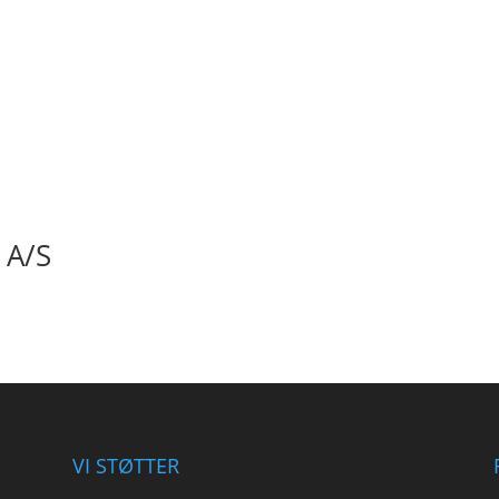
 A/S
VI STØTTER