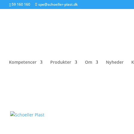
59 160 160
spe@schoeller-plast.dk
Produkt
Kompetencer
Produkter
Om
Nyheder
K
Skruelåg til pensel Fc 1218
Forside
/
Kapsler & skruelåg
/ Skruelåg til pens