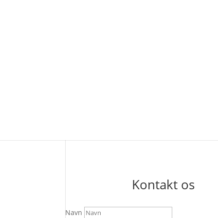
Beskrivelse
Skruelåg til pensel
Kategori:
Kapsler & skruelåg
Galleri
Kontakt os
Navn