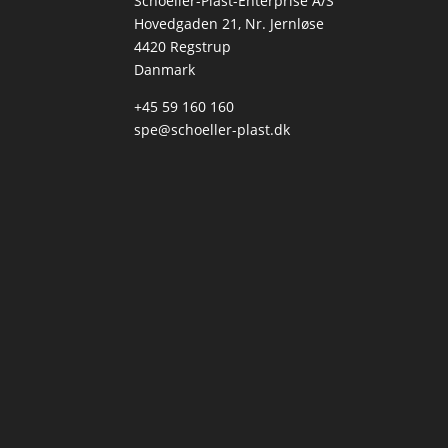
Schoeller-Plast-Enterprise A/S
Hovedgaden 21, Nr. Jernløse
4420 Regstrup
Danmark
+45 59 160 160
spe@schoeller-plast.dk