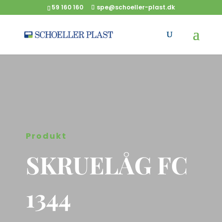
59 160 160
spe@schoeller-plast.dk
Produkt
SKRUELÅG FC
1344