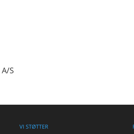
 A/S
VI STØTTER