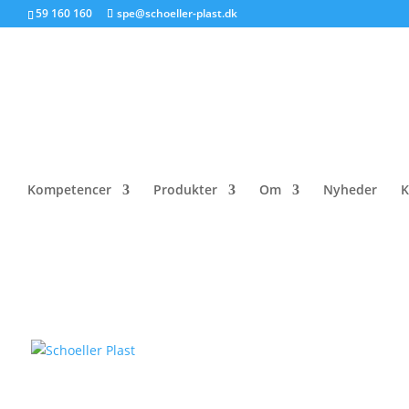
59 160 160
spe@schoeller-plast.dk
Produkt
Kompetencer
Produkter
Om
Nyheder
K
Skruelåg Fc 5622
Forside
/
Kapsler & skruelåg
/ Skruelåg Fc 5622