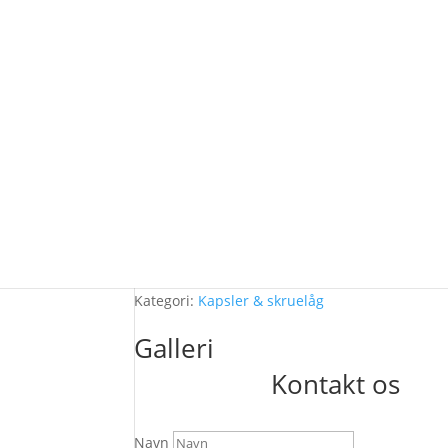
Beskrivelse
Skruelåg 22 mm hul
5.000 stk. pr. kasse
2,020 g pr. stk.
11,1 kg pr. kasse
25 kg pr. palle
Råvare: PP
Kategori:
Kapsler & skruelåg
Galleri
Kontakt os
Navn